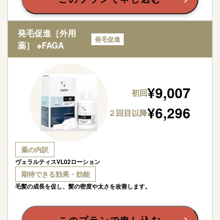
発毛促進［外用
発毛促進
薬］ ※FAGA
¥
9,007
初回
¥
6,296
２回目以降
薬の内訳
ヴェラルティスVL02ローション
期待できる効果・効能
毛髪の成長を促し、髪の密度や太さを改善します。